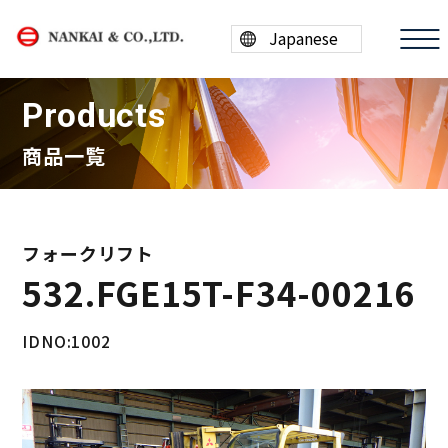
Products
商品一覧
商品情報
買取案内
フォークリフト
532.FGE15T-F34-00216
会社案内
採用情報
IDNO:1002
ESG/SDGs