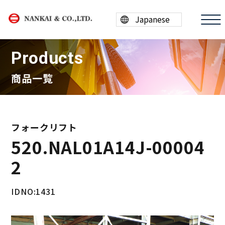
Products
商品一覧
商品情報
買取案内
フォークリフト
520.NAL01A14J-00004
会社案内
2
採用情報
ESG/SDGs
IDNO:1431